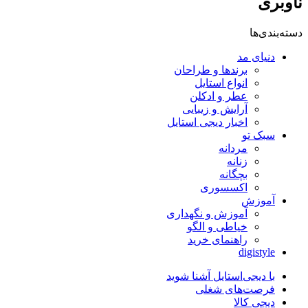
ناوبری
دسته‌بندی‌ها
دنیای مد
برندها و طراحان
انواع استایل
عطر و ادکلن
آرایش و زیبایی
اخبار دیجی استایل
سبک تو
مردانه
زنانه
بچگانه
اکسسوری
آموزش
آموزش و نگهداری
خیاطی و الگو
راهنمای خرید
digistyle
با دیجی‌استایل آشنا شوید
فرصت‌های شغلی
دیجی کالا