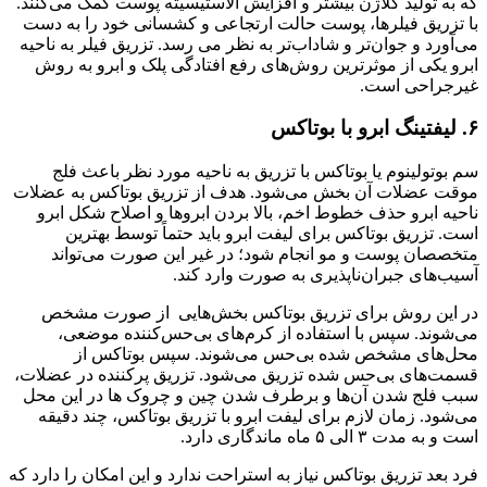
که به تولید کلاژن بیشتر و افزایش الاستیسیته پوست کمک می‌کنند.
با تزریق فیلرها، پوست حالت ارتجاعی و کشسانی خود را به دست
می‌آورد و جوان‌تر و شاداب‌تر به نظر می رسد. تزریق فیلر به ناحیه
ابرو یکی از موثرترین روش‌های رفع افتادگی پلک و ابرو به روش
غیرجراحی است.
۶. لیفتینگ ابرو با بوتاکس
سم بوتولینوم یا بوتاکس با تزریق به ناحیه مورد نظر باعث فلج
موقت عضلات آن بخش می‌شود. هدف از تزریق بوتاکس به عضلات
ناحیه ابرو حذف خطوط اخم، بالا بردن ابروها و اصلاح شکل ابرو
است. تزریق بوتاکس برای لیفت ابرو باید حتماً توسط بهترین
متخصصان پوست و مو انجام شود؛ در غیر این صورت می‌تواند
آسیب‌های جبران‌ناپذیری به صورت وارد کند.
در این روش برای تزریق بوتاکس بخش‌هایی از صورت مشخص
می‌شوند. سپس با استفاده از کرم‌های بی‌حس‌کننده موضعی،
محل‌های مشخص شده بی‌حس می‌شوند. سپس بوتاکس از
قسمت‌های بی‌حس شده تزریق می‌شود. تزریق پرکننده در عضلات،
سبب فلج شدن آن‌ها و برطرف شدن چین و چروک ها در این محل
می‌شود. زمان لازم برای لیفت ابرو با تزریق بوتاکس، چند دقیقه
است و به مدت ۳ الی ۵ ماه ماندگاری دارد.
فرد بعد تزریق بوتاکس نیاز به استراحت ندارد و این امکان را دارد که