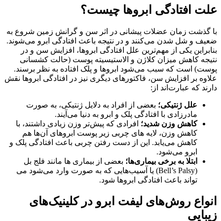
علت افتادگی ابروها چیست؟
با گذشت زمان عضلات پیشانی در اثر سن و گرانش زمین شروع به
ضعیف و شل شدن می‌کنند و در نتیجه باعث افتادگی ابرو می‌شوند.
بنابراین یکی از مهم‌ترین علل افتادگی ابروها، افزایش سن و در
نتیجه کاهش میزان کلاژن و الاستیسیته پوست (حالت کشسانی
پوست) است که سبب می‌شود ابروها و پلک افتاده به نظر برسند.
علاوه بر افزایش سن، فاکتورهای دیگری نیز در افتادگی ابروها نقش
دارند که عبارت‌اند از:
علل ژنتیکی؛
بعضی از افراد به دلایل ژنتیکی، به صورت
مادرزادی با افتادگی پلک و ابرو به دنیا می‌آیند.
کاهش وزن شدید؛
افرادی که پیش‌تر وزن زیادی داشتند، با
کاهش وزن، لایه های چربی زیر پوست ابروهای آن‌ها هم
کاهش می‌یابد. این از دست رفتن چربی باعث افتادگی پلک و
ابرو می‌شود.
ابتلا به برخی بیماری‌ها؛
بعضی از بیماری ها مانند فلج بل
(Bell’s Palsy) یا آسیب‌هایی که به صورت وارد می‌شود می
تواند باعث افتادگی ابروها شود.
انواع روش‌های لیفت ابرو در کلینیک‌های
زیبایی