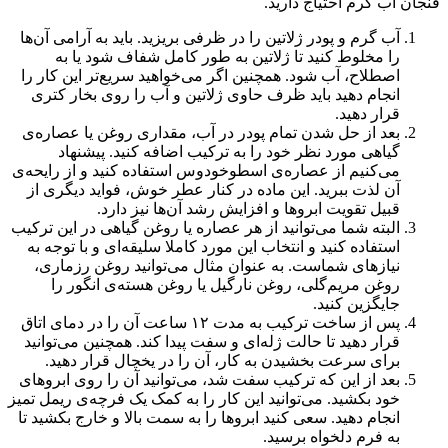
فنجان آب گرم احتیاج دارید.
آب گرم و پودر ژلاتین را در ظرفی بریزید. باید به آرامی آن‌ها
را مخلوط کنید تا ژلاتین به طور کامل شفاف شود یا به
اصطلاح، آب شود. همچنین اگر می‌خواهید سریع‌تر این کار را
انجام دهید باید ظرف حاوی ژلاتین و آب را روی بخار کتری
قرار دهید.
بعد از حل شدن تمام پودر در آب، مقداری روغن یا عصاره‌ی
گیاهی مورد نظر خود را به ترکیب اضافه کنید. پیشنهاد
می‌کنیم از عصاره‌ی اسطوخودوس استفاده کنید و از رایحه‌ی
آن لذت ببرید. این ماده در کنار عطر خوش، فواید دیگری از
قبیل تقویت ابروها و افزایش رشد آن‌ها نیز دارد.
البته شما می‌توانید از هر عصاره یا روغن گیاهی در این ترکیب
استفاده کنید و انتخاب این مورد کاملا سلیقه‌ای و با توجه به
نیازهای شماست. به عنوان مثال می‌توانید روغن رزماری،
روغن مریم‌گلی، روغن نارگیل یا روغن هسته‌ی انگور را
جایگزین کنید.
پس از ساخت ترکیب به مدت ۱۲ ساعت آن را در دمای اتاق
قرار دهید تا حالت ژله‌ای و سفت پیدا کند. همچنین می‌توانید
برای سرعت بخشیدن به کار، آن را در یخچال قرار دهید.
بعد از این که ترکیب سفت شد، می‌توانید آن را روی ابروهای
خود بکشید. می‌توانید این کار را به کمک یک فرچه‌ی ریمل تمیز
انجام دهید. سعی کنید ابروها را به سمت بالا و خارج بکشید تا
به فرم دلخواه برسید.