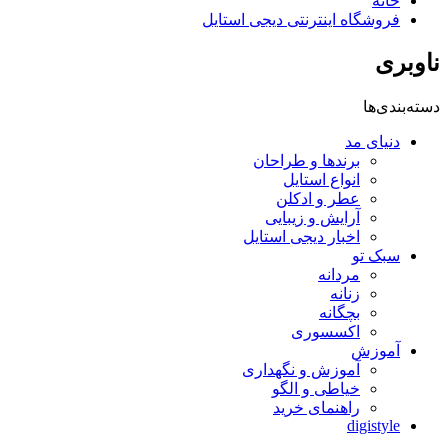
خانه
فروشگاه اینترنتی دیجی استایل
ناوبری
دسته‌بندی‌ها
دنیای مد
برندها و طراحان
انواع استایل
عطر و ادکلن
آرایش و زیبایی
اخبار دیجی استایل
سبک تو
مردانه
زنانه
بچگانه
اکسسوری
آموزش
آموزش و نگهداری
خیاطی و الگو
راهنمای خرید
digistyle