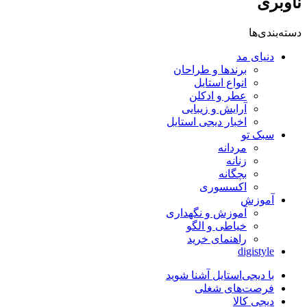
ناوبری
دسته‌بندی‌ها
دنیای مد
برندها و طراحان
انواع استایل
عطر و ادکلن
آرایش و زیبایی
اخبار دیجی استایل
سبک تو
مردانه
زنانه
بچگانه
اکسسوری
آموزش
آموزش و نگهداری
خیاطی و الگو
راهنمای خرید
digistyle
با دیجی‌استایل آشنا شوید
فرصت‌های شغلی
دیجی کالا