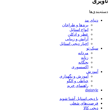
ناوبری
دسته‌بندی‌ها
دنیای مد
برندها و طراحان
انواع استایل
عطر و ادکلن
آرایش و زیبایی
اخبار دیجی استایل
سبک تو
مردانه
زنانه
بچگانه
اکسسوری
آموزش
آموزش و نگهداری
خیاطی و الگو
راهنمای خرید
digistyle
با دیجی‌استایل آشنا شوید
فرصت‌های شغلی
دیجی کالا