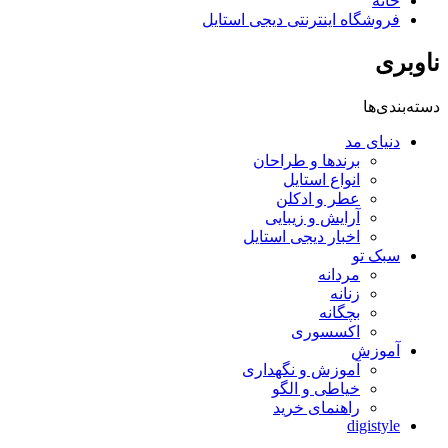
خانه
فروشگاه اینترنتی دیجی استایل
ناوبری
دسته‌بندی‌ها
دنیای مد
برندها و طراحان
انواع استایل
عطر و ادکلن
آرایش و زیبایی
اخبار دیجی استایل
سبک تو
مردانه
زنانه
بچگانه
اکسسوری
آموزش
آموزش و نگهداری
خیاطی و الگو
راهنمای خرید
digistyle