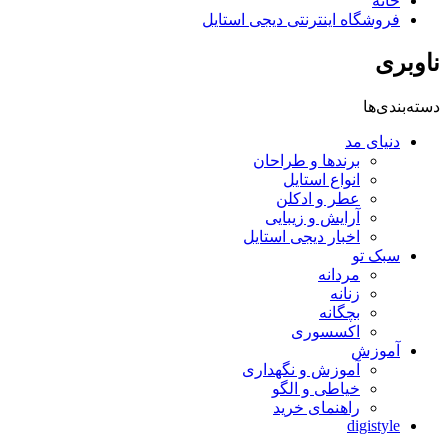
خانه
فروشگاه اینترنتی دیجی استایل
ناوبری
دسته‌بندی‌ها
دنیای مد
برندها و طراحان
انواع استایل
عطر و ادکلن
آرایش و زیبایی
اخبار دیجی استایل
سبک تو
مردانه
زنانه
بچگانه
اکسسوری
آموزش
آموزش و نگهداری
خیاطی و الگو
راهنمای خرید
digistyle