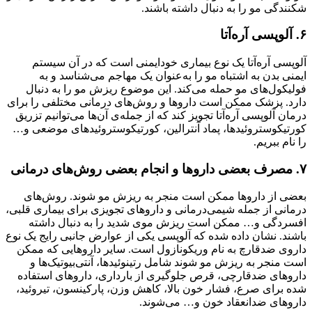
شکنندگی مو را به دنبال داشته باشند‌.
۶‌. آلوپسی آره‌آتا
آلوپسی آره‌آتا یک نوع بیماری خودایمنی است که در آن سیستم
ایمنی بدن به اشتباه مو را به‌عنوان یک مهاجم می‌شناسد و به
فولیکول‌های مو حمله می‌کند. این موضوع ریزش مو را به دنبال
دارد. پزشک ممکن است داروها و روش‌های درمانی مختلفی را برای
درمان آلوپسی آره‌آتا تجویز کند که از جمله‌ی آن‌ها می‌توانیم تزریق
کورتیکوستروئیدها، پماد آنترالین، کورتیکوستروئیدهای موضعی و…
را نام ببریم.
۷‌. مصرف بعضی داروها و انجام بعضی روش‌های درمانی
بعضی از داروها ممکن است منجر به ریزش مو شوند. روش‌های
درمانی از جمله شیمی‌درمانی و داروهای تجویزی برای بیماری قلبی،
افسردگی و… ممکن است ریزش موی شدید را به دنبال داشته
باشند. نشان داده شده که آلوپسی یکی از عوارض جانبی رایج یک نوع
داروی ضدقارچ به نام وریکونازول است. سایر داروهایی که ممکن
است منجر به ریزش مو شوند شامل رتینوئیدها، آنتی‌بیوتیک‌ها و
داروهای ضدقارچی، قرص جلوگیری از بارداری، داروهای استفاده
شده برای صرع، فشار خون بالا، کاهش وزن، پارکینسون، تیروئید،
داروهای ضدانعقاد خون و… می‌شوند.