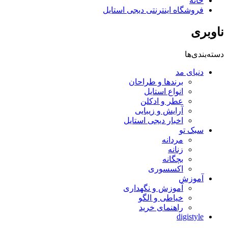
خانه
فروشگاه اینترنتی دیجی استایل
ناوبری
دسته‌بندی‌ها
دنیای مد
برندها و طراحان
انواع استایل
عطر و ادکلن
آرایش و زیبایی
اخبار دیجی استایل
سبک تو
مردانه
زنانه
بچگانه
اکسسوری
آموزش
آموزش و نگهداری
خیاطی و الگو
راهنمای خرید
digistyle