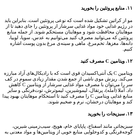
۱۱. منابع پروتئین را بخورید
مو از کراتین تشکیل شده است که نوعی پروتئین است. بنابراین باید
در رژیم غذایی خود مواد غذایی سرشار از پروتئین را جای دهید تا از
موهایتان محافظت شود و موهایتان مستحکم شوند. از جمله منابع
پروتئین که می‌توانید مصرف کنید می‌توانیم به عدس، سویا، لوبیا،
دانه‌ها، مغزها، تخم‌مرغ، ماهی و سینه‌ی مرغ بدون پوست اشاره
کنیم.
۱۲. ویتامین C مصرف کنید
ویتامین C یک آنتی‌اکسیدان قوی است که با رادیکال‌های آزاد مبارزه
می‌کند. ریزش موی ناشی از جمع شدن مقدار زیادی سموم در کف
سر را می‌توان با مصرف مواد غذایی سرشار از ویتامین C کاهش
داد. آملا (آمله)، پرتقال، لیموشیرین، لیموترش، توت‌فرنگی و سایر
منابع غذایی ویتامین C را مصرف کنید تا استحکام موهایتان بهبود پیدا
کند و موهایتان درخشان، نرم و ضخیم شوند.
۱۳. سبزیجات را بخورید
سبزیجاتی مانند اسفناج، پاپایای خام، هویج، سیب‌زمینی شیرین،
گوجه‌فرنگی و کدوحلوایی منابع خوبی از ویتامین‌ها و مواد معدنی به