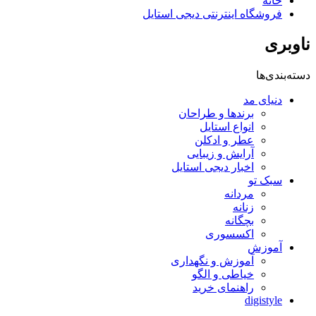
خانه
فروشگاه اینترنتی دیجی استایل
ناوبری
دسته‌بندی‌ها
دنیای مد
برندها و طراحان
انواع استایل
عطر و ادکلن
آرایش و زیبایی
اخبار دیجی استایل
سبک تو
مردانه
زنانه
بچگانه
اکسسوری
آموزش
آموزش و نگهداری
خیاطی و الگو
راهنمای خرید
digistyle