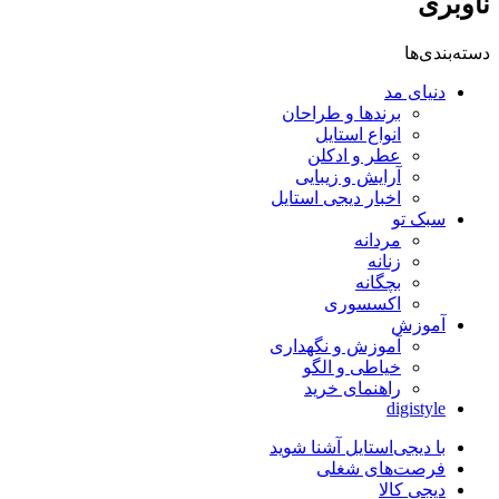
ناوبری
دسته‌بندی‌ها
دنیای مد
برندها و طراحان
انواع استایل
عطر و ادکلن
آرایش و زیبایی
اخبار دیجی استایل
سبک تو
مردانه
زنانه
بچگانه
اکسسوری
آموزش
آموزش و نگهداری
خیاطی و الگو
راهنمای خرید
digistyle
با دیجی‌استایل آشنا شوید
فرصت‌های شغلی
دیجی کالا