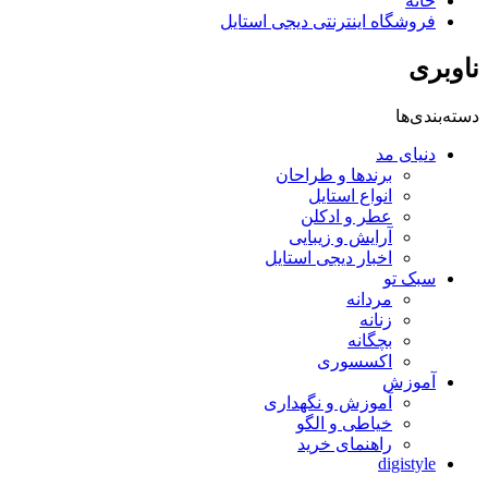
خانه
فروشگاه اینترنتی دیجی استایل
ناوبری
دسته‌بندی‌ها
دنیای مد
برندها و طراحان
انواع استایل
عطر و ادکلن
آرایش و زیبایی
اخبار دیجی استایل
سبک تو
مردانه
زنانه
بچگانه
اکسسوری
آموزش
آموزش و نگهداری
خیاطی و الگو
راهنمای خرید
digistyle