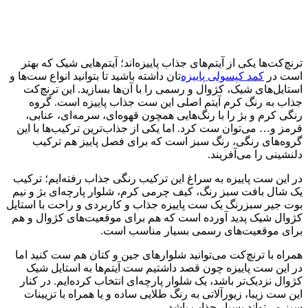
ترنچ‌کت‌ها یکی از آیتم‌های جذاب پاییزه‌اند؛ آیتم‌هایی شیک که بهتر
است در
کمد کپسولی پاییزه‌
تان داشته باشید تا بتوانید انواع ست‌ها و
استایل‌های شیک، کژوال و رسمی را با آن‌ها بسازید. این ترنچ‌کت
جذاب به رنگ کرم آیتم اصلی این ست جذاب پاییزه است. گروه
رنگی کرم و بژ را با رنگ‌هایی همچون قهوه‌ای، سرمه‌ای، عنابی،
قرمز و… می‌توان ست کرد. اما یکی از جذاب‌ترین ترکیب‌ها با این
گروه‌های رنگی، رنگ سبز است که برای فصل پاییز هم ترکیب
دلنشینی را می‌آفریند.
در این ست پاییزه به سراغ این ترکیب رنگی جذاب رفته‌ایم؛ ترکیب
یک شال بافت سبز رنگ، کیف چرمی کرم، شلوار پارچه‌ای بژ و نیم
بوت جیر سبزرنگ یک ست پاییزه جذاب و کاربردی و راحت با استایل
کژوال شیک پدید آورده است که هم برای موقعیت‌های کژوال و هم
برای موقعیت‌های رسمی بسیار مناسب است.
همراه با ترنچ‌کت می‌توانید شلوار‌های جین و کتان هم ست کنید اما
در این ست پاییزه چون قصد داشتیم ست آیتم‌ها به استایل شیک
کژوال نزدیک‌تر باشد، یک شلوار پارچه‌ای انتخاب کرده‌ایم. در کنار
این ست زیبا، زیورآلاتی به رنگ طلایی ساده و یا همراه با تزیینات
سبز می‌تواند بسیار جذاب باشد.