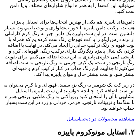
می‌توانید این کت‌ها را به همراه انواع شلوارهای مختلف و یا دامن
ست کنید.
دامن‌های پاییزی هم یکی از بهترین انتخاب‌ها برای استایل پاییزی
هستند، ترکیب دامن پاییزه با جوراب‌شلواری و بوت یا نیم‌بوت بسیار
دلنشین است. در این ست پاییزه یک دامن جیر به رنگ کرم کاراملی
از برند درس ایگو را با کت قهوه‌ای رنگ ست کرده‌ایم که همراه با
بوت قهوه‌ای رنگ ترکیب جذابی را ایجاد می‌کند. در نهایت با اضافه
کردن یک شال پاییزه رنگارنگ دارای ترکیب رنگی قهوه‌ای، کرم و
نارنجی کمی جلوه‌ی پاییزی به این ست اضافه می‌کنیم. برای تقویت
رنگ نارنجی در ست، یک کیف چرمی به رنگ نارنجی به ست اضافه
می‌کنیم تا جذابیت این رنگ جذاب در کنار ترکیب کرم و قهوه‌ای
بیشتر شود و ست بیشتر حال و هوای پاییزه پیدا کند.
در زیر کت یک شومیز به رنگ بژ، سفید، قهوه‌ای و یا کرم می‌توان به
این ست اضافه کرد. چنانچه خواستید این ست پاییزه یا استایل
مشابهی با آن را امتحان کنید زیورآلاتی به رنگ طلایی، برنجی همراه
با سنگ‌ها و تزیینات نارنجی، قرمز، خردلی و زرد در این ست بسیار
جذاب خواهند بود.
مشاهده محصولات در دیجی‌استایل
۲. استایل مونوکروم پاییزه