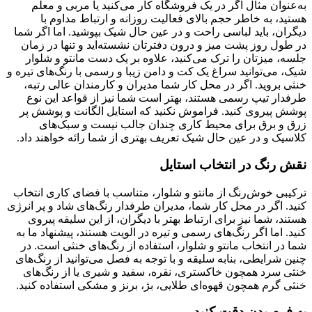
به‌عنوان مثال اگر در یک فروشگاه کار می‌کنید یا مربی و معلم
هستید، به خاطر حجم بالای فعالیت روزانه و ارتباط مداوم با
دیگران، باید لباسی راحت و در عین حال شیک بپوشید. اما اگر شما
در طول روز پشت میز و درون دفترتان نشسته‌اید و تنها در زمان
جلسه، میزتان را ترک می‌کنید، علاوه بر یک دست مانتو و شلوار
شیک، می‌توانید سراغ یک کت و دامن زیبا و رسمی با رنگ‌های تیره و
خنثی بروید. اگر در محل کار شما مدیران و کارمندان عالی رتبه،
طرفدار تیپ رسمی هستند، بهتر است شما نیز از قواعد این نوع
پوشش پیروی کنید. فراموش نکنید که استایل الگانت و پوشش پر
زرق و برق برای محیط کاری چندان جالب نیست و سبک‌های
کلاسیک و در عین حال شیک تعریف بهتری از شما رائه خواهند داد.
نقش رنگ در انتخاب استایل
ترکیبی خوش‌رنگ از مانتو و شلوار، متناسب با فضای کاری انتخاب
کنید. اگر در محل کار شما، مدیران طرفدار رنگ‌های شاد و پر انرژی
هستند، شما نیز برای ارتباط بهتر با دیگران، از این سلیقه پیروی
کنید. اما اگر رنگ‌های رسمی و تیره در الویت هستند، پیشنهاد ما به
شما در انتخاب مانتو و شلوار، استفاده از رنگ‌های خنثی است. در
چنین شرایطی، بنابه سلیقه و با توجه به فصل می‌توانید از رنگ‌های
خنثی سرد همچون خاکستری، نقره، سفید و شیری یا از رنگ‌های
خنثی گرم همچون قهوه‌ای طلایی، بژ، برنز و مشکی استفاده کنید.
به فرم بدن دقت کنید