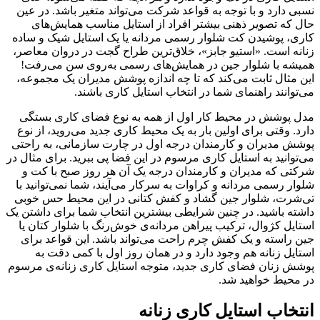
نسبی دارد و با توجه به قواعد شرکت می‌تواند متغیر باشد. در عین
حال که تصویر ذهنی بیشتر افراد از استایل مناسب همایش‌های
کاری، پوشیدن کت شلوار رسمی مردانه یا یک استایل شیک و ساده
زنانه است. «استیو جابز»، خلاق‌ترین طراح گجت در دروان معاصر،
همیشه با شلوار جین در همایش‌های رسمی به‌روی سن می‌رفت!
این مثال ثابت می‌کند که تا چه اندازه پوشش مدیران یک مجموعه،
می‌توانند راهنمای شما در انتخاب استایل کاری باشند.
مدل پوشش در محیط کار اول از همه به نوع فضای کاری بستگی
دارد. وقتی برای اولین بار به یک محیط کاری جدید می‌روید، از نوع
پوشش مدیران و کارمندان درجه اول در چارت سازمانی، به راحتی
می‌توانید به استایل کاری مرسوم در این فضا پی ببرید. برای مثال در
شرکتی که مدیران و کارمندان درجه یک آن هر روز صبح با کت و
شلوار رسمی مردانه و کراوات به سرکار می‌آیند، شما نمی‌توانید با
تی‌شرت، شلوار جین گشاد و کفش کتانی در این محیط حس خوبی
داشته باشید. در چنین شرایطی بیشترین انتخاب شما برای داشتن یک
استایل کژوال، ترکیب پیراهن مردانه‌ی خوش‌رنگ با شلوار کتان یا
جین راسته و یک کفش چرم راحت می‌تواند باشد. این قواعد برای
استایل زنانه هم وجود دارد و در همان روز اول با کمی دقت به
پوشش زنان فضای کاری جدید، متوجه استایل کاری زنانه‌ی مرسوم
در محیط خواهید شد.
انتخاب استایل کاری زنانه