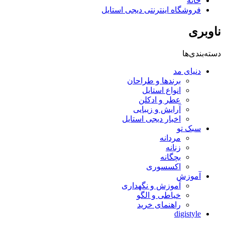
خانه
فروشگاه اینترنتی دیجی استایل
ناوبری
دسته‌بندی‌ها
دنیای مد
برندها و طراحان
انواع استایل
عطر و ادکلن
آرایش و زیبایی
اخبار دیجی استایل
سبک تو
مردانه
زنانه
بچگانه
اکسسوری
آموزش
آموزش و نگهداری
خیاطی و الگو
راهنمای خرید
digistyle