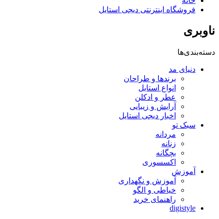
خانه
فروشگاه اینترنتی دیجی استایل
ناوبری
دسته‌بندی‌ها
دنیای مد
برندها و طراحان
انواع استایل
عطر و ادکلن
آرایش و زیبایی
اخبار دیجی استایل
سبک تو
مردانه
زنانه
بچگانه
اکسسوری
آموزش
آموزش و نگهداری
خیاطی و الگو
راهنمای خرید
digistyle