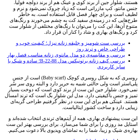
هستند، شلوار جین از برند کوی و عینک هم از برند دولچه فولیا.
جنس مانتو، کپ مازراتی است که زیاد چروک نمی‌شود و نرم و
لطیف است و برای چهار فصل قابل استفاده است. به خاطر
طرح‌هایی که در زمینه‌ی سفید کت به چشم می‌خورند و رنگ‌های
متنوع آن‌ها، این کت را می‌توان با رنگ‌های مختلفی از شلوار ست
کرد و رنگ‌های بهاری و شاد را کنار آن قرار داد.
بررسی ست شومیز و جلیقه زنانه نیزل؛ کیفیت خوب و
طراحی خاص و ترند روز
بررسی و مقایسه‌ی دو مدل مانتوی زنانه مناسب فصل بهار
بررسی کیف زنانه برتونیکس مدل B-22-88؛ ساده و شیک با
سایز کاربردی
روسری که به شکل روسری کوچک (Baby scarf) است از جنس
پلی‌استر است ولی حالتی شبیه به حریر دارد و البته روی سر سُر
نمی‌خورد. شلوار جین این ست از برند کوی است که دوخت بسیار
تمیز و جنس باکیفیتی دارد. مدل این شلوار بگ است که ترند امسال
هستند. عینکی هم برای این ست در نظر گرفتیم طراحی گربه‌ای
زیبایی دارد و ساخت کشور ایتالیاست.
این ست پیشنهادی بهاری، همه از آیتم‌های ترندی انتخاب شده‌اند و
استایل مد روزی را برای شما می‌سازد. برای بررسی بهتر این ست
بهاره‌ی شیک و زیبا، شما را به تماشای ویدیوی بالا دعوت می‌کنیم.