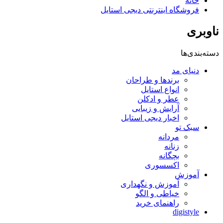
خانه
فروشگاه اینترنتی دیجی استایل
ناوبری
دسته‌بندی‌ها
دنیای مد
برندها و طراحان
انواع استایل
عطر و ادکلن
آرایش و زیبایی
اخبار دیجی استایل
سبک تو
مردانه
زنانه
بچگانه
اکسسوری
آموزش
آموزش و نگهداری
خیاطی و الگو
راهنمای خرید
digistyle