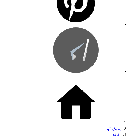
سبک تو
زنانه