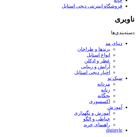
خانه
فروشگاه اینترنتی دیجی استایل
ناوبری
دسته‌بندی‌ها
دنیای مد
برندها و طراحان
انواع استایل
عطر و ادکلن
آرایش و زیبایی
اخبار دیجی استایل
سبک تو
مردانه
زنانه
بچگانه
اکسسوری
آموزش
آموزش و نگهداری
خیاطی و الگو
راهنمای خرید
digistyle