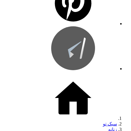
سبک تو
زنانه