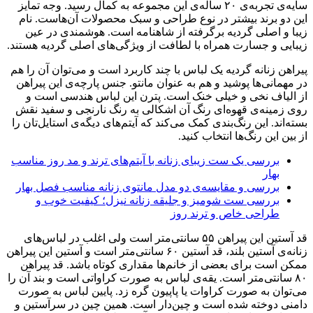
سایه‌ی تجربه‌ی ۲۰ ساله‌ی این مجموعه به کمال رسید. وجه تمایز
این دو برند بیشتر در نوع طراحی و سبک محصولات آن‌هاست. نام
زیبا و اصلی گردیه برگرفته از شاهنامه است. هوشمندی در عین
زیبایی و جسارت همراه با لطافت از ویژگی‌های اصلی گردیه هستند.
پیراهن زنانه گردیه یک لباس با چند کاربرد است و می‌توان آن را هم
در مهمانی‌ها پوشید و هم به عنوان مانتو. جنس پارچه‌ی این پیراهن
از الیاف نخی و خیلی خنک است. پترن این لباس هندسی است و
روی زمینه‌ی قهوه‌ای رنگ آن اشکالی به رنگ نارنجی و سفید نقش
بسته‌اند. این رنگ‌بندی کمک می‌کند که آیتم‌های دیگه‌ی استایل‌تان را
از بین این رنگ‌ها انتخاب کنید.
بررسی یک ست زیبای زنانه با آیتم‌های ترند و مد روز مناسب
بهار
بررسی و مقایسه‌ی دو مدل مانتوی زنانه مناسب فصل بهار
بررسی ست شومیز و جلیقه زنانه نیزل؛ کیفیت خوب و
طراحی خاص و ترند روز
قد آستین این پیراهن ۵۵ سانتی‌متر است ولی اغلب در لباس‌های
زنانه‌ی آستین بلند، قد آستین ۶۰ سانتی‌متر است و آستین این پیراهن
ممکن است برای بعضی از خانم‌ها مقداری کوتاه باشد. قد پیراهن
۸۰ سانتی‌متر است. یقه‌ی لباس به صورت کراواتی است و بند آن را
می‌توان به صورت کراوات یا پاپیون گره زد. پایین لباس به صورت
دامنی دوخته شده است و چین‌دار است. همین چین در سرآستین و