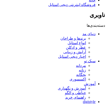
خانه
فروشگاه اینترنتی دیجی استایل
ناوبری
دسته‌بندی‌ها
دنیای مد
برندها و طراحان
انواع استایل
عطر و ادکلن
آرایش و زیبایی
اخبار دیجی استایل
سبک تو
مردانه
زنانه
بچگانه
اکسسوری
آموزش
آموزش و نگهداری
خیاطی و الگو
راهنمای خرید
digistyle