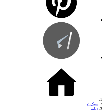
سبک تو
زنانه