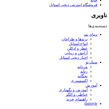
خانه
فروشگاه اینترنتی دیجی استایل
ناوبری
دسته‌بندی‌ها
دنیای مد
برندها و طراحان
انواع استایل
عطر و ادکلن
آرایش و زیبایی
اخبار دیجی استایل
سبک تو
مردانه
زنانه
بچگانه
اکسسوری
آموزش
آموزش و نگهداری
خیاطی و الگو
راهنمای خرید
digistyle