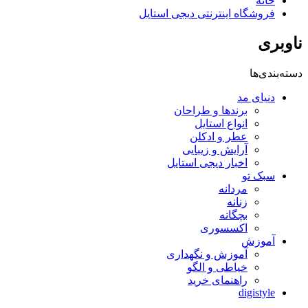
خانه
فروشگاه اینترنتی دیجی استایل
ناوبری
دسته‌بندی‌ها
دنیای مد
برندها و طراحان
انواع استایل
عطر و ادکلن
آرایش و زیبایی
اخبار دیجی استایل
سبک تو
مردانه
زنانه
بچگانه
اکسسوری
آموزش
آموزش و نگهداری
خیاطی و الگو
راهنمای خرید
digistyle