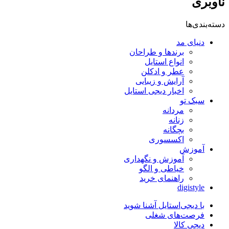
ناوبری
دسته‌بندی‌ها
دنیای مد
برندها و طراحان
انواع استایل
عطر و ادکلن
آرایش و زیبایی
اخبار دیجی استایل
سبک تو
مردانه
زنانه
بچگانه
اکسسوری
آموزش
آموزش و نگهداری
خیاطی و الگو
راهنمای خرید
digistyle
با دیجی‌استایل آشنا شوید
فرصت‌های شغلی
دیجی کالا