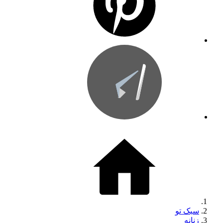
سبک تو
زنانه