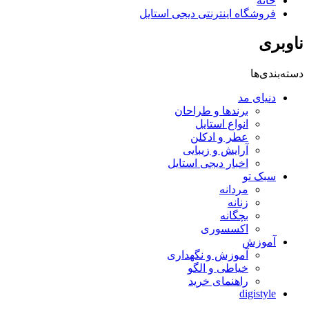
خانه
فروشگاه اینترنتی دیجی استایل
ناوبری
دسته‌بندی‌ها
دنیای مد
برندها و طراحان
انواع استایل
عطر و ادکلن
آرایش و زیبایی
اخبار دیجی استایل
سبک تو
مردانه
زنانه
بچگانه
اکسسوری
آموزش
آموزش و نگهداری
خیاطی و الگو
راهنمای خرید
digistyle