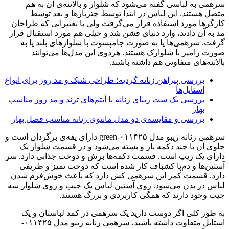
سرهمی به لباسی گفته می‌شود که شلوار و بالاتنه‌ی آن به هم
متصل هستند. این لباس در ابتدا توسط چتربازها و بعد توسط
کارگرها مورد استفاده قرار می‌گرفت ولی با تغییراتی که طراحان
مد به آن دادند، وارد دنیای فشن شد و خیلی هم مورد استقبال قرار
گرفت. سرهمی‌ها یا به صورت جامپسوت با شلوارهای بلند یا به
صورت رامپر با شلوارک هستند. هردوی این مدل‌ها می‌توانند
بالاتنه‌های متفاوتی هم داشته باشند.
بررسی پیراهن زنانه گردیه؛ طراحی شیک و مد روز برای انواع
استایل‌ها
بررسی یک ست زیبای زنانه با آیتم‌های ترند و مد روز مناسب
بهار
بررسی و مقایسه‌ی دو مدل مانتوی زنانه مناسب فصل بهار
سرهمی زنانه زیبو مدل ۰۱۱۴۲۵-green دارای یقه‌ی برگردان است و
جلوی آن با چند دکمه باز و بسته می‌شود و در قسمت شلوار یک
دارای یک زیپ است. قسمت دکمه‌ها برش و دوخت جذابی دارد. سر
آستین‌ها و دم‌پا کشباف کار شده است که دوخت تمیز و ظریفی
دارد. قسمت کمر این سرهمی کش دارد که باعث خوش‌فرم شدن
لباس در بدن می‌شود. روی آستین لباس یک جیب و روی شلوار سه
جیب وجود دارند که همگی کاربردی و بزرگ هستند.
به طور کلی اگر دوست دارید یک سرهمی در کمد لباستان و یک
استایل متفاوت داشته باشید، سرهمی زنانه زیبو مدل ۰۱۱۴۲۵-