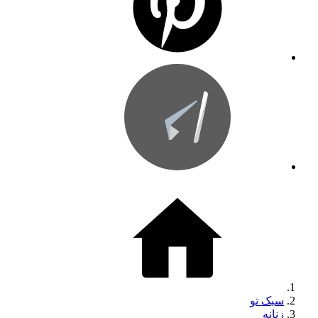
سبک تو
زنانه