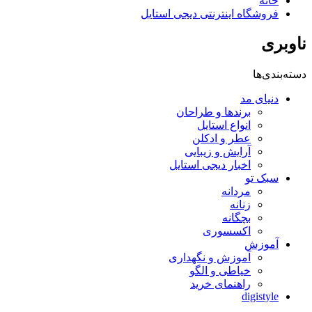
خانه
فروشگاه اینترنتی دیجی استایل
ناوبری
دسته‌بندی‌ها
دنیای مد
برندها و طراحان
انواع استایل
عطر و ادکلن
آرایش و زیبایی
اخبار دیجی استایل
سبک تو
مردانه
زنانه
بچگانه
اکسسوری
آموزش
آموزش و نگهداری
خیاطی و الگو
راهنمای خرید
digistyle