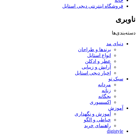
خانه
فروشگاه اینترنتی دیجی استایل
ناوبری
دسته‌بندی‌ها
دنیای مد
برندها و طراحان
انواع استایل
عطر و ادکلن
آرایش و زیبایی
اخبار دیجی استایل
سبک تو
مردانه
زنانه
بچگانه
اکسسوری
آموزش
آموزش و نگهداری
خیاطی و الگو
راهنمای خرید
digistyle